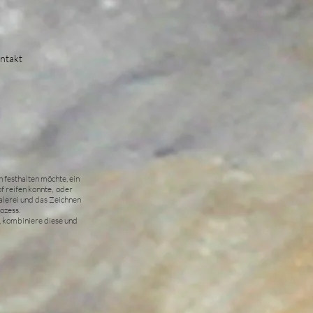
ntakt
h festhalten möchte, ein
f reifen konnte, oder
alerei und das Zeichnen
ozess.
, kombiniere diese und