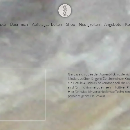
icke
Über mich
Auftragsarbeiten
Shop
Neuigkeiten
Angebote
Ko
Ganz gleich, ob es der Augenblick ist, den ic
Motiv, das über längere Zeit in meinem Kop
ein Gefühl Ausdruck bekommen soll, die M
sind für mich immerzu ein sehr intuitiver Pr
Hierfür nutze ich verschiedenste Techniken
probiere gerne Neues aus.